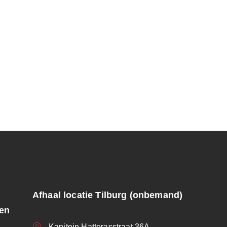
Afhaal locatie Tilburg (onbemand)
ren
Kapitein Hatterasstraat 36A