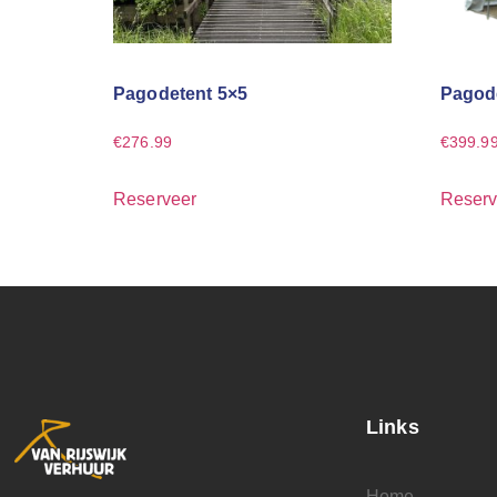
Pagodetent 5×5
Pagode
€
276.99
€
399.9
Reserveer
Reserv
Links
Home