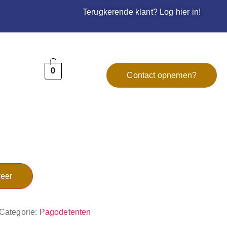
Terugkerende klant? Log hier in!
0
Contact opnemen?
eer
Categorie:
Pagodetenten