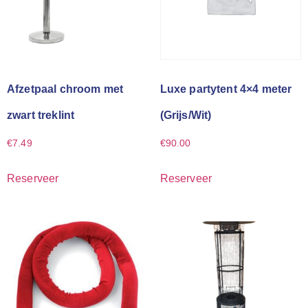
Afzetpaal chroom met
Luxe partytent 4×4 meter
zwart treklint
(Grijs/Wit)
€
7.49
€
90.00
Reserveer
Reserveer