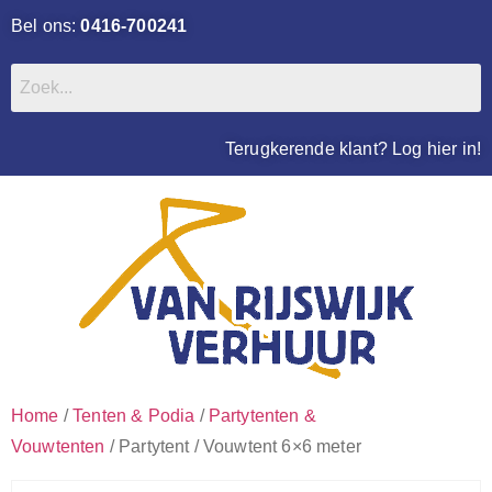
Bel ons:
0416-700241
Terugkerende klant? Log hier in!
Home
/
Tenten & Podia
/
Partytenten &
Vouwtenten
/ Partytent / Vouwtent 6×6 meter