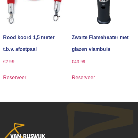
Rood koord 1,5 meter
Zwarte Flameheater met
t.b.v. afzetpaal
glazen vlambuis
€
2.99
€
43.99
Reserveer
Reserveer