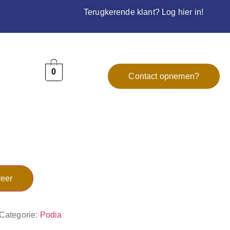
Terugkerende klant? Log hier in!
0
Contact opnemen?
eer
Categorie:
Podia