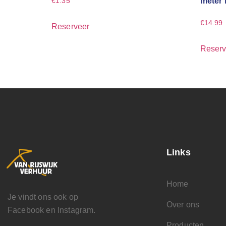
meter 
€
1.35
€
14.99
Reserveer
Reserv
Links
Home
Je vindt ons ook op
Over ons
Facebook en Instagram.
Producten