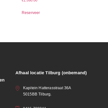
€
1,050.00
Reserveer
Afhaal locatie Tilburg (onbemand)
ren
Kapitein Hatterasstraat 36A
5015BB Tilburg.