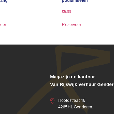
lang
podiumdelen
€
5.99
eer
Reserveer
Magazijn en kantoor
Van Rijswijk Verhuur Gende
Hoofdstraat 46
4265HL Genderen.