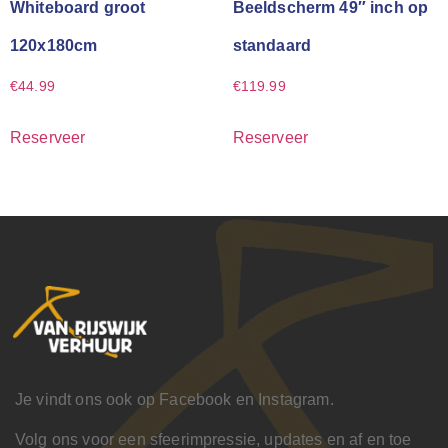
Whiteboard groot
Beeldscherm 49″ inch op
120x180cm
standaard
€
44.99
€
119.99
Reserveer
Reserveer
Je vindt ons ook op Facebook en Instagram.
Volg ons voor een sfeerimpressie, updates en af en toe