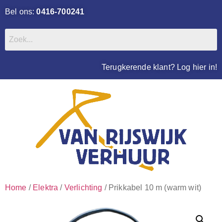
Bel ons:
0416-700241
Terugkerende klant? Log hier in!
Home
/
Elektra
/
Verlichting
/ Prikkabel 10 m (warm wit)