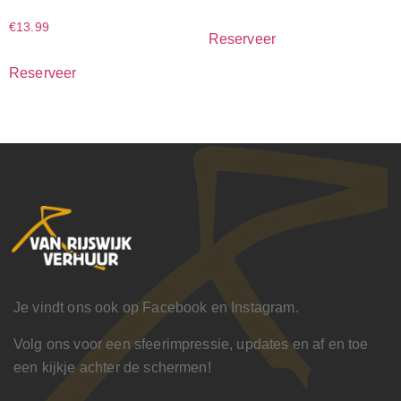
€
13.99
Reserveer
Reserveer
Je vindt ons ook op Facebook en Instagram.
Volg ons voor een sfeerimpressie, updates en af en toe
een kijkje achter de schermen!