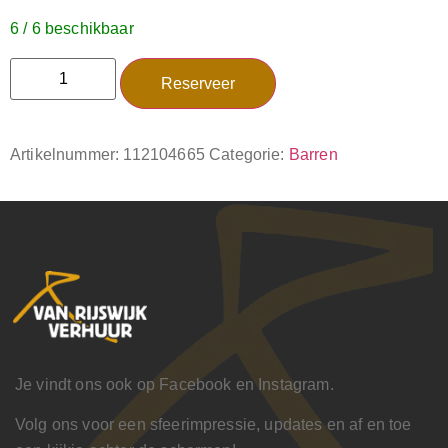
6 / 6 beschikbaar
Reserveer
Artikelnummer:
112104665
Categorie:
Barren
Je vindt ons ook op Facebook en Instagram.
Volg ons voor een sfeerimpressie, updates en af en toe