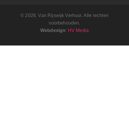
© 2026. Van Rijswijk Verhuur. Alle rechten
voorbehouden.
Webdesign
:
HV Media