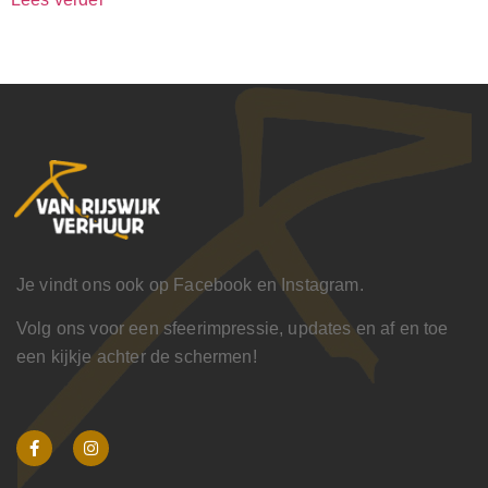
Je vindt ons ook op Facebook en Instagram.
Volg ons voor een sfeerimpressie, updates en af en toe
een kijkje achter de schermen!