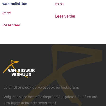
waxinelichten
€
8.99
€
2.99
Lees verder
Reserveer
Je vindt ons ook op Facebook en Instagram.
Volg ons voor een sfeerimpressie, updates en af en toe
een kijkje achter de schermen!