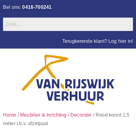
Bel ons:
0416-700241
Terugkerende klant? Log hier in!
Home
/
Meubilair & Inrichting
/
Decoratie
/ Rood koord 1,5
meter t.b.v. afzetpaal