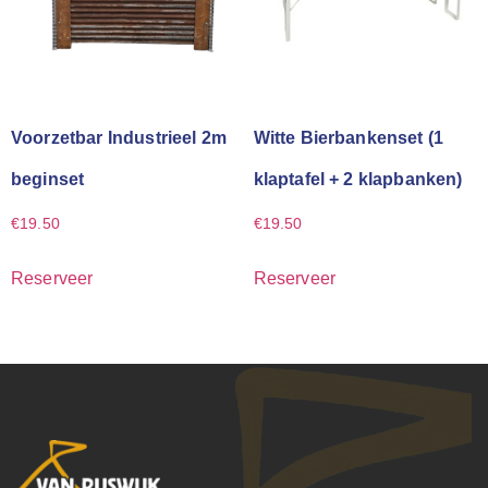
Voorzetbar Industrieel 2m
Witte Bierbankenset (1
beginset
klaptafel + 2 klapbanken)
€
19.50
€
19.50
Reserveer
Reserveer