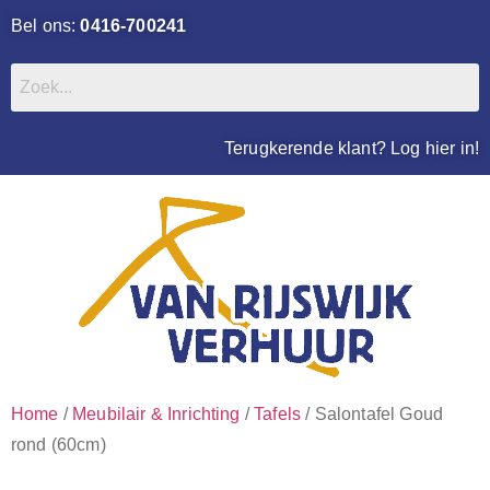
Bel ons:
0416-700241
Terugkerende klant? Log hier in!
Home
/
Meubilair & Inrichting
/
Tafels
/ Salontafel Goud
rond (60cm)