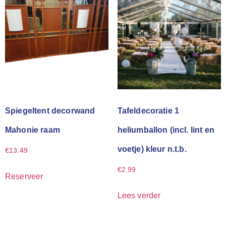
Spiegeltent decorwand
Tafeldecoratie 1
Mahonie raam
heliumballon (incl. lint en
voetje) kleur n.t.b.
€
13.49
€
2.99
Reserveer
Lees verder