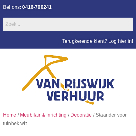
Bel ons:
0416-700241
Terugkerende klant? Log hier in!
Home
/
Meubilair & Inrichting
/
Decoratie
/ Staander voor
tuinhek wit