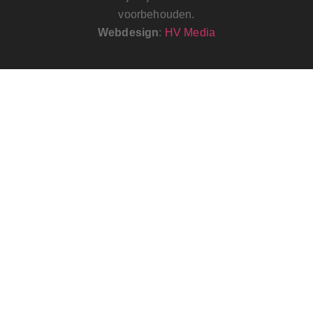
voorbehouden.
Webdesign
:
HV Media