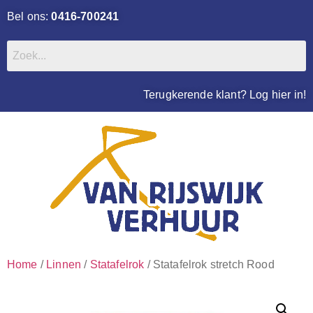
Bel ons:
0416-700241
Terugkerende klant? Log hier in!
Home
/
Linnen
/
Statafelrok
/ Statafelrok stretch Rood