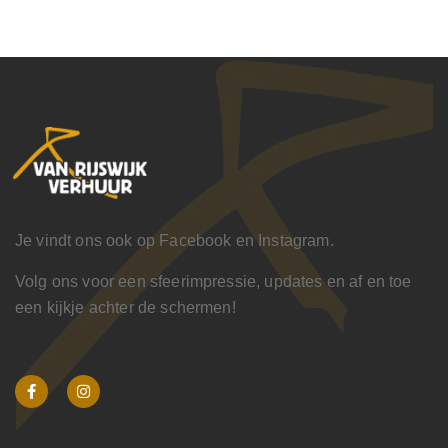
Je vindt ons ook op Facebook en Instagram.
Volg ons voor een sfeerimpressie, updates en af en toe
een kijkje achter de schermen!