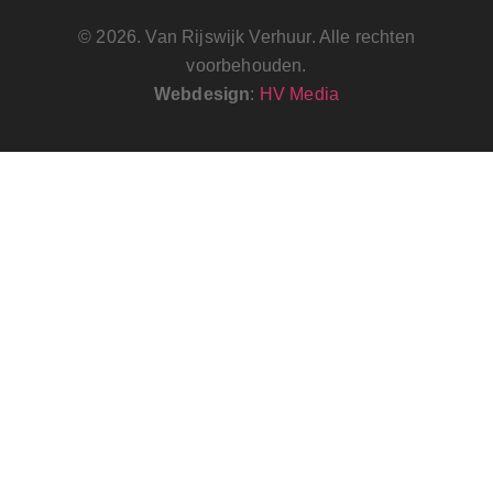
© 2026. Van Rijswijk Verhuur. Alle rechten
voorbehouden.
Webdesign
:
HV Media