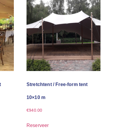
t
Stretchtent / Free-form tent
10×10 m
€
940.00
Reserveer