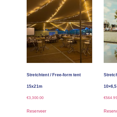
Stretchtent / Free-form tent
Stretc
15x21m
10×6,5
€
3,300.00
€
564.9
Reserveer
Reserv