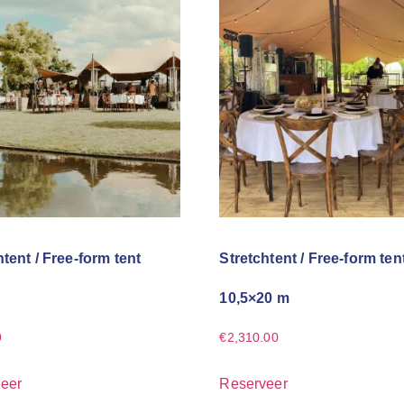
htent / Free-form tent
Stretchtent / Free-form ten
10,5×20 m
9
€
2,310.00
eer
Reserveer