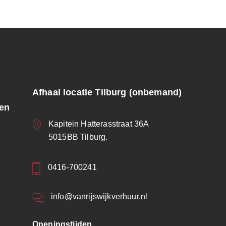
Afhaal locatie Tilburg (onbemand)
ren
Kapitein Hatterasstraat 36A
5015BB Tilburg.
0416-700241
info@vanrijswijkverhuur.nl
Openingstijden