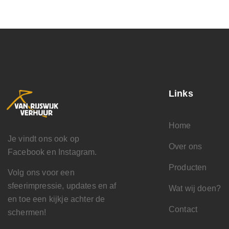
Links
Home
Je vindt ons ook op
Over ons
Facebook en Instagram.
Producten
Volg ons voor een
sfeerimpressie, updates en af
Wat wij doen?
en toe een kijkje achter de
Contact
schermen!