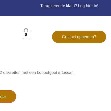
Terugkerende klant? Log hier in!
0
Contact opnemen?
t 2 dakzeilen met een koppelgoot ertussen.
eer