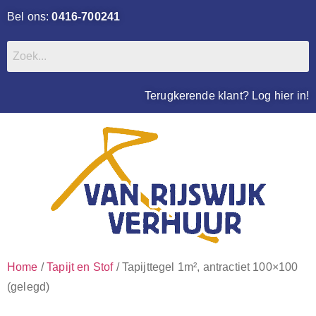
Bel ons:
0416-700241
Terugkerende klant? Log hier in!
Home
/
Tapijt en Stof
/ Tapijttegel 1m², antractiet 100×100
(gelegd)