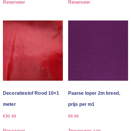
Reserveer
Reserveer
Decoratiestof Rood 10×1
Paarse loper 2m breed,
meter
prijs per m1
€
30.99
€
8.99
Reserveer
Toevoegen aan