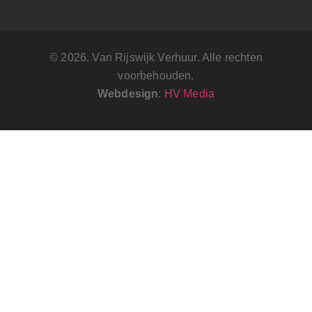
© 2026. Van Rijswijk Verhuur. Alle rechten
voorbehouden.
Webdesign
:
HV Media