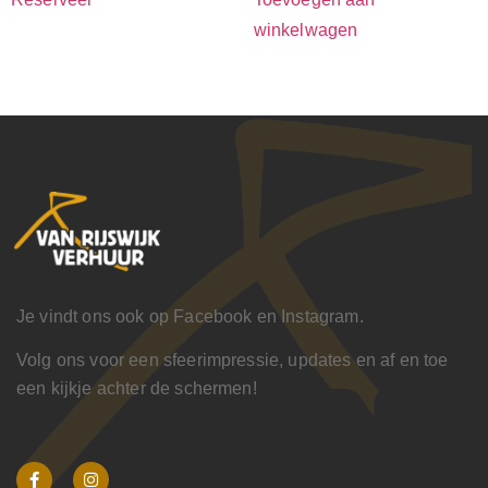
winkelwagen
Je vindt ons ook op Facebook en Instagram.
Volg ons voor een sfeerimpressie, updates en af en toe
een kijkje achter de schermen!