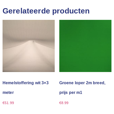
Gerelateerde producten
Hemelstoffering wit 3×3
Groene loper 2m breed,
meter
prijs per m1
€
51.99
€
8.99