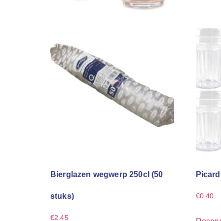
Bierglazen wegwerp 250cl (50
Picard
stuks)
€
0.40
€
2.45