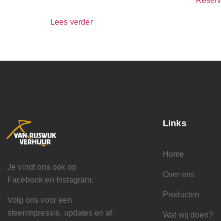
Reserv
Lees verder
Links
Home
Je vindt ons ook op
Over ons
Facebook en Instagram.
Producten
Volg ons voor een
sfeerimpressie, updates en af
Wat wij doen?