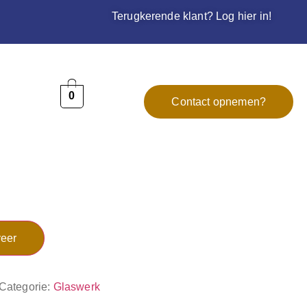
Terugkerende klant? Log hier in!
0
Contact opnemen?
eer
Categorie:
Glaswerk