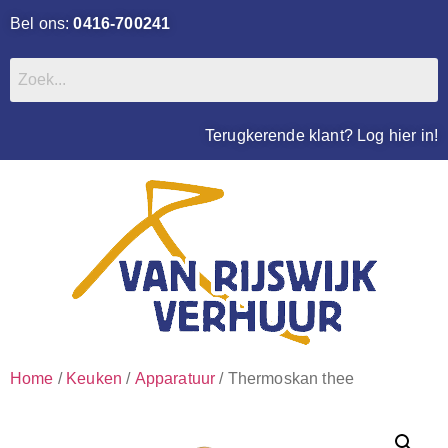
Bel ons:
0416-700241
Terugkerende klant? Log hier in!
Home
/
Keuken
/
Apparatuur
/ Thermoskan thee