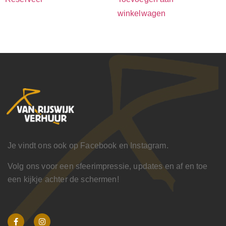
winkelwagen
Je vindt ons ook op Facebook en Instagram.
Volg ons voor een sfeerimpressie, updates en af en toe
een kijkje achter de schermen!