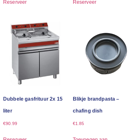
Reserveer
Reserveer
Dubbele gasfrituur 2x 15
Blikje brandpasta –
liter
chafing dish
€
90.99
€
1.85
Reserveer
Toevoegen aan