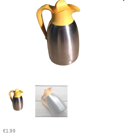
€
1.99