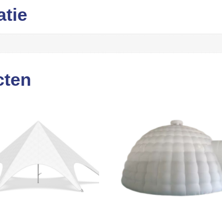
atie
cten