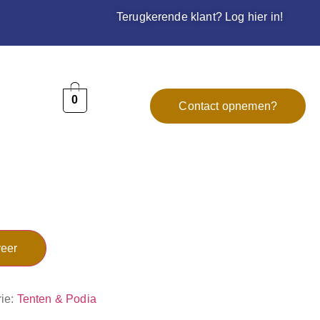
Terugkerende klant? Log hier in!
0
Contact opnemen?
eer
ie:
Tenten & Podia