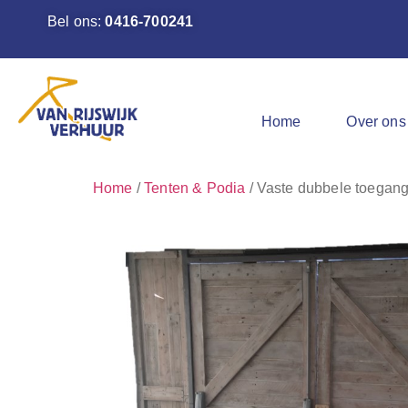
Bel ons:
0416-700241
Home
Over ons
Home
/
Tenten & Podia
/ Vaste dubbele toegangs