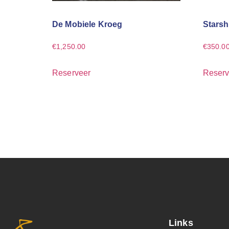
De Mobiele Kroeg
Starsh
€
1,250.00
€
350.0
Reserveer
Reserv
Links