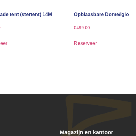
ade tent (stertent) 14M
Opblaasbare Dome/Iglo
0
€
499.00
eer
Reserveer
Magazijn en kantoor