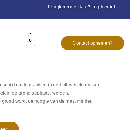
Terugkerende klant? Log hier in!
0
Contact opnemen?
schikt om te plaatsen in de ballastblokken van
k in de grond geplaatst worden.
 de grond wordt de hoogte van de mast minder.
eer