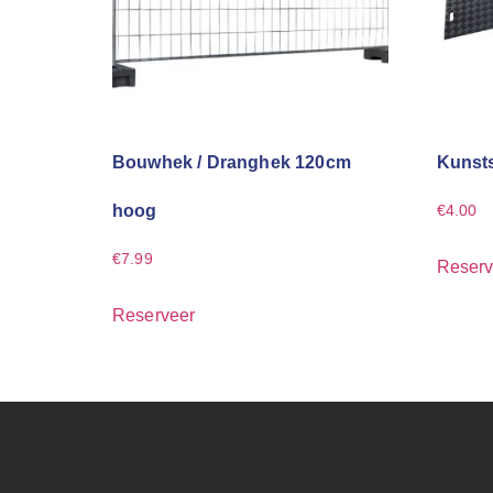
Bouwhek / Dranghek 120cm
Kunsts
hoog
€
4.00
€
7.99
Reserv
Reserveer