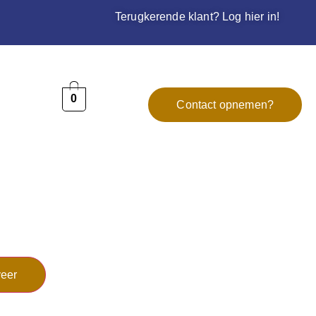
Terugkerende klant? Log hier in!
0
Contact opnemen?
eer