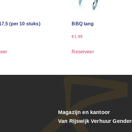
17,5 (per 10 stuks)
BBQ tang
€
1.99
eer
Reserveer
Magazijn en kantoor
Van Rijswijk Verhuur Gende