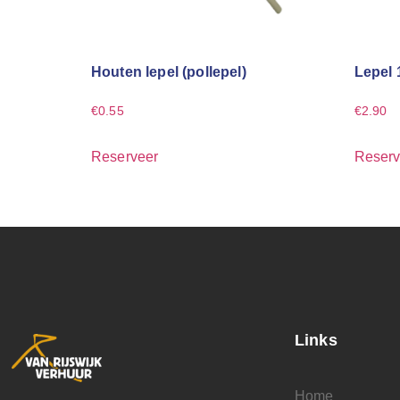
Houten lepel (pollepel)
Lepel 
€
0.55
€
2.90
Reserveer
Reserv
Links
Home