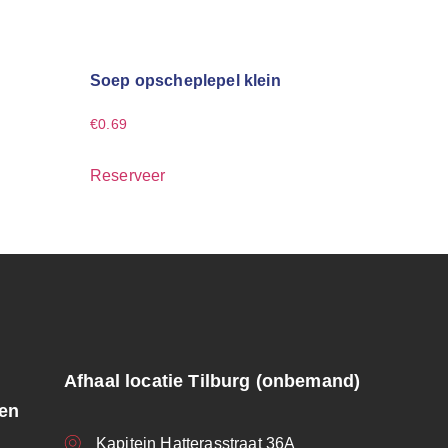
Soep opscheplepel klein
€
0.69
Reserveer
Afhaal locatie Tilburg (onbemand)
ren
Kapitein Hatterasstraat 36A