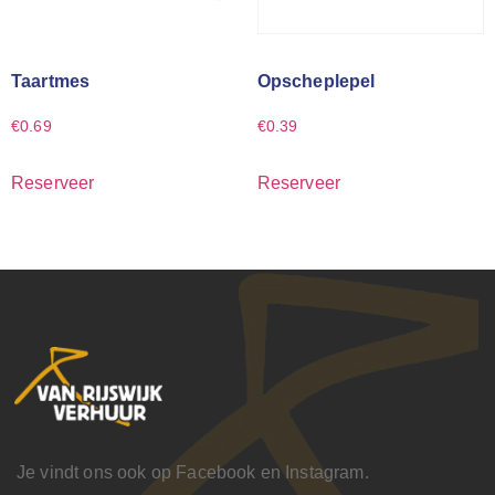
Taartmes
Opscheplepel
€
0.69
€
0.39
Reserveer
Reserveer
Je vindt ons ook op Facebook en Instagram.