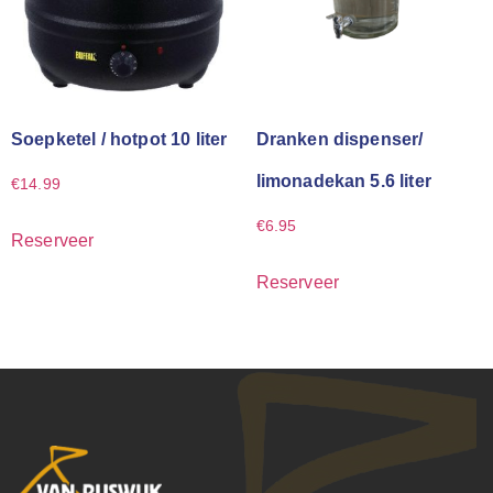
Soepketel / hotpot 10 liter
Dranken dispenser/
limonadekan 5.6 liter
€
14.99
€
6.95
Reserveer
Reserveer