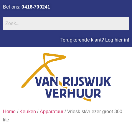
Bel ons:
0416-700241
Terugkerende klant? Log hier in!
Home
/
Keuken
/
Apparatuur
/ Vrieskist/vriezer groot 300
liter