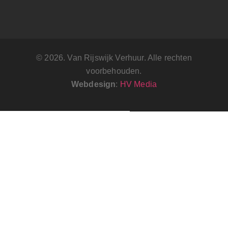
© 2026. Van Rijswijk Verhuur. Alle rechten
voorbehouden.
Webdesign
:
HV Media