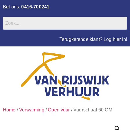
Bel ons:
0416-700241
Terugkerende klant? Log hier in!
Home
/
Verwarming
/
Open vuur
/ Vuurschaal 60 CM