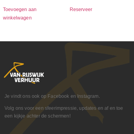
Toevoegen aan
Reserveer
winkelwagen
Je vindt ons ook op Facebook en Instagram.
Volg ons voor een sfeerimpressie, updates en af en toe
een kijkje achter de schermen!