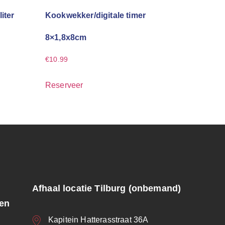
liter
Kookwekker/digitale timer
8×1,8x8cm
€
10.99
Reserveer
Afhaal locatie Tilburg (onbemand)
ren
Kapitein Hatterasstraat 36A