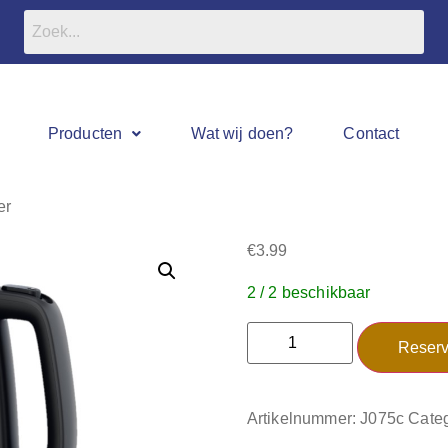
Producten
Wat wij doen?
Contact
er
€
3.99
2 / 2 beschikbaar
Reserv
Artikelnummer:
J075c
Categ