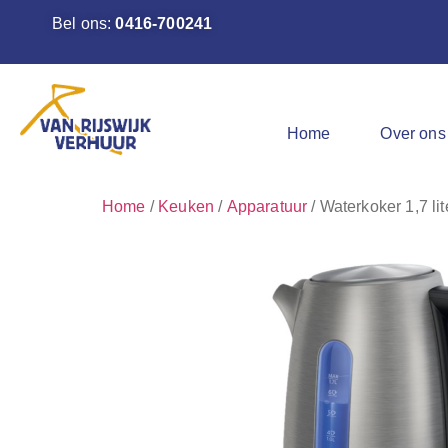
Bel ons:
0416-700241
Home
Over ons
Home
/
Keuken
/
Apparatuur
/ Waterkoker 1,7 lit