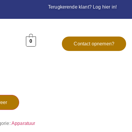
Terugkerende klant? Log hier in!
0
Contact opnemen?
eer
orie:
Apparatuur