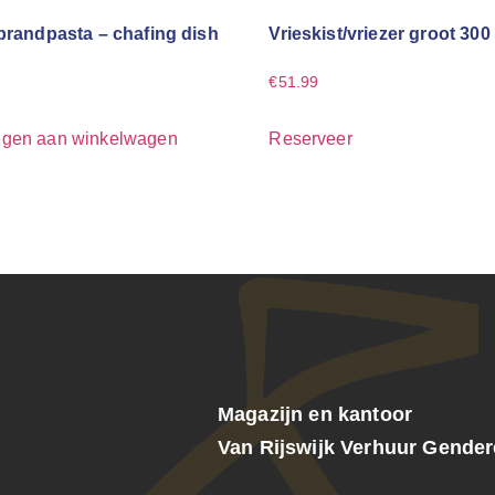
 brandpasta – chafing dish
Vrieskist/vriezer groot 300 
€
51.99
gen aan winkelwagen
Reserveer
Magazijn en kantoor
Van Rijswijk Verhuur Gende