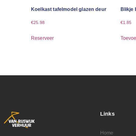
Koelkast tafelmodel glazen deur
Blikje
€
25.98
€
1.85
Reserveer
Toevoe
Links
Home