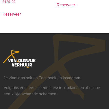
€
129.99
Reserveer
Reserveer
Je vindt ons ook op Facebook en Instagram.
Volg ons voor een sfeerimpressie, updates en af en toe
een kijkje achter de schermen!