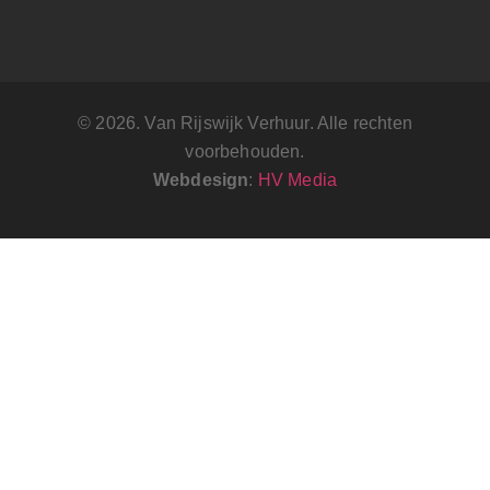
© 2026. Van Rijswijk Verhuur. Alle rechten
voorbehouden.
Webdesign
:
HV Media