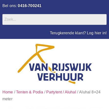
Bel ons:
0416-700241
Terugkerende klant? Log hier in!
Home
/
Tenten & Podia
/
Partytent / Aluhal
/ Aluhal 8×24
meter