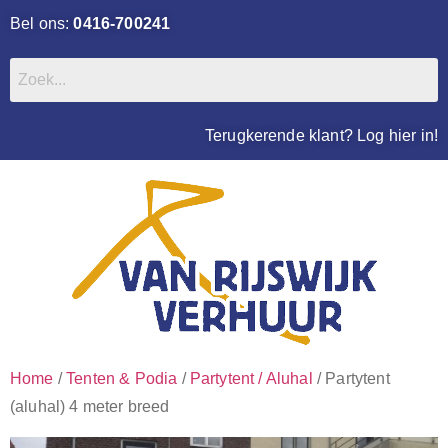
Bel ons:
0416-700241
Terugkerende klant? Log hier in!
Home
/
Tenten & Podia
/
Partytent / Aluhal
/ Partytent
(aluhal) 4 meter breed