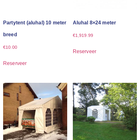
Partytent (aluhal) 10 meter
Aluhal 8×24 meter
breed
€
1,919.99
€
10.00
Reserveer
Reserveer