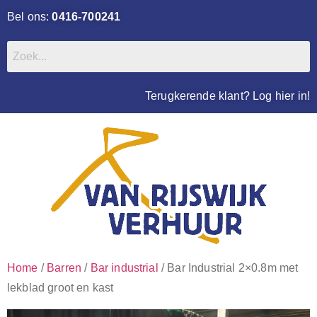
Bel ons:
0416-700241
Terugkerende klant? Log hier in!
Home
/
Barren
/
Bar industrial
/ Bar Industrial 2×0.8m met
lekblad groot en kast