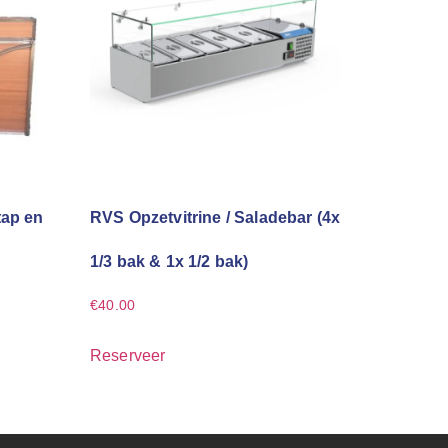
tap en
RVS Opzetvitrine / Saladebar (4x
1/3 bak & 1x 1/2 bak)
€
40.00
Reserveer