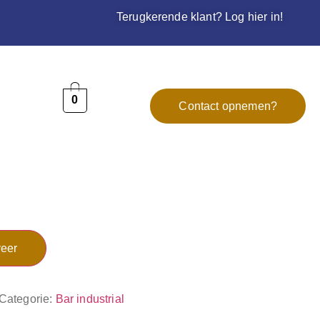
Terugkerende klant? Log hier in!
0
Contact opnemen?
eer
Categorie:
Bar industrial