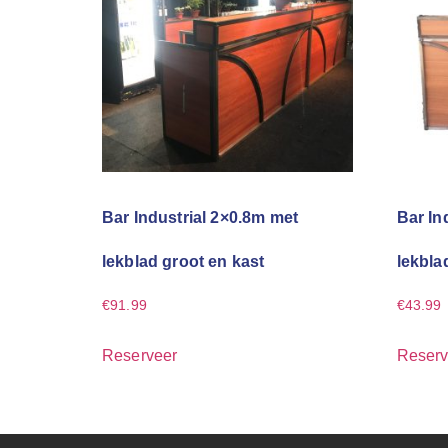
Bar Industrial 2×0.8m met
Bar In
lekblad groot en kast
lekbla
€
91.99
€
43.99
Reserveer
Reserv