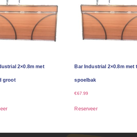
dustrial 2×0.8m met
Bar Industrial 2×0.8m met 
d groot
spoelbak
€
67.99
eer
Reserveer