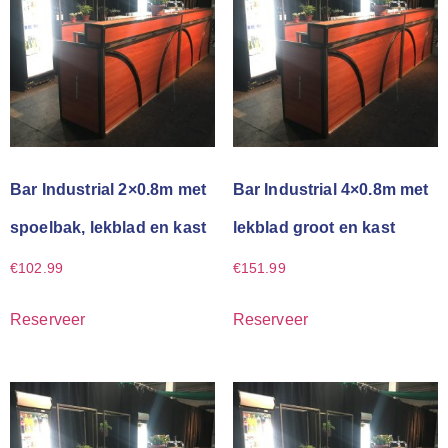
Bar Industrial 2×0.8m met
Bar Industrial 4×0.8m met
spoelbak, lekblad en kast
lekblad groot en kast
€
102.99
€
151.99
Reserveer
Reserveer