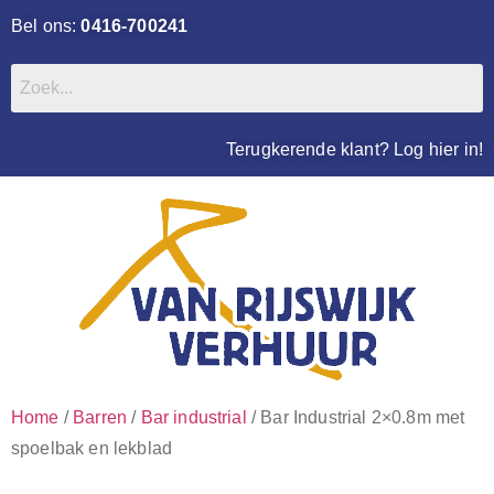
Bel ons:
0416-700241
Terugkerende klant? Log hier in!
Home
/
Barren
/
Bar industrial
/ Bar Industrial 2×0.8m met
spoelbak en lekblad