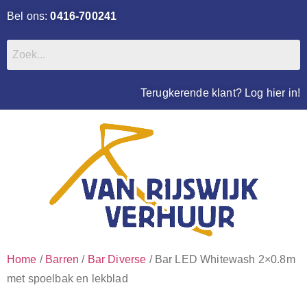
Bel ons:
0416-700241
Terugkerende klant? Log hier in!
Home
/
Barren
/
Bar Diverse
/ Bar LED Whitewash 2×0.8m
met spoelbak en lekblad