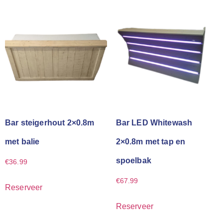
Bar steigerhout 2×0.8m
Bar LED Whitewash
met balie
2×0.8m met tap en
spoelbak
€
36.99
€
67.99
Reserveer
Reserveer