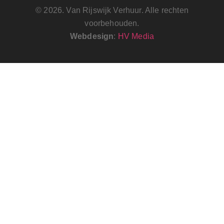
© 2026. Van Rijswijk Verhuur. Alle rechten
voorbehouden.
Webdesign
:
HV Media