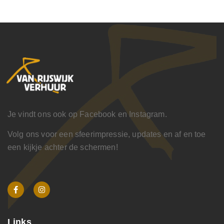
Je vindt ons ook op Facebook en Instagram.
Volg ons voor een sfeerimpressie, updates en af en toe
een kijkje achter de schermen!
Links