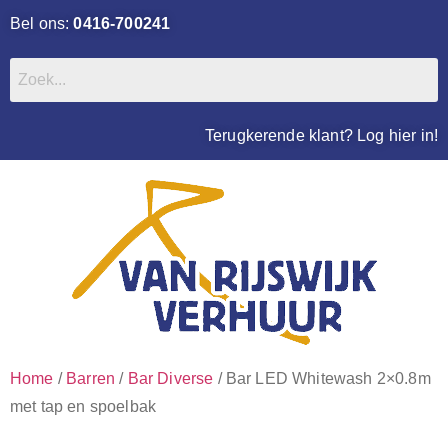
Bel ons:
0416-700241
Terugkerende klant? Log hier in!
Home
/
Barren
/
Bar Diverse
/ Bar LED Whitewash 2×0.8m
met tap en spoelbak