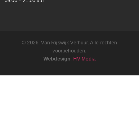
08.00 – 21.00 uur
© 2026. Van Rijswijk Verhuur. Alle rechten
voorbehouden.
Webdesign
:
HV Media