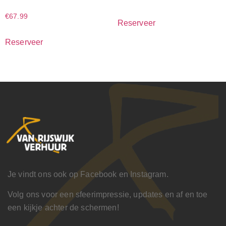
€
67.99
Reserveer
Reserveer
Je vindt ons ook op Facebook en Instagram.
Volg ons voor een sfeerimpressie, updates en af en toe
een kijkje achter de schermen!