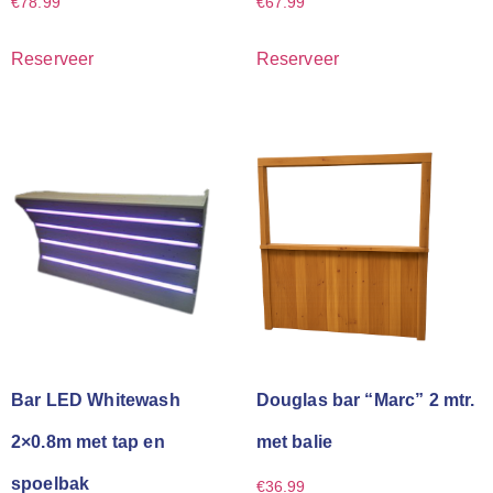
€
78.99
€
67.99
Reserveer
Reserveer
Bar LED Whitewash
Douglas bar “Marc” 2 mtr.
2×0.8m met tap en
met balie
spoelbak
€
36.99