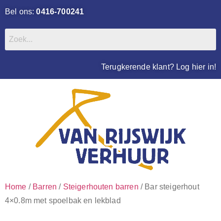
Bel ons:
0416-700241
Terugkerende klant? Log hier in!
Home
/
Barren
/
Steigerhouten barren
/ Bar steigerhout
4×0.8m met spoelbak en lekblad