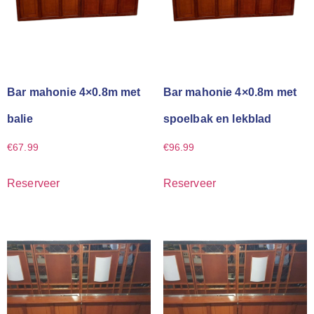
Bar mahonie 4×0.8m met
Bar mahonie 4×0.8m met
balie
spoelbak en lekblad
€
67.99
€
96.99
Reserveer
Reserveer