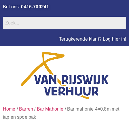
Bel ons:
0416-700241
Terugkerende klant? Log hier in!
Home
/
Barren
/
Bar Mahonie
/ Bar mahonie 4×0.8m met
tap en spoelbak