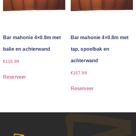
Bar mahonie 4×0.8m met
Bar mahonie 4×0.8m met
balie en achterwand
tap, spoelbak en
achterwand
€
115.99
€
157.99
Reserveer
Reserveer