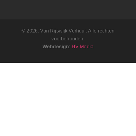
© 2026. Van Rijswijk Verhuur. Alle rechten
voorbehouden.
Webdesign
:
HV Media