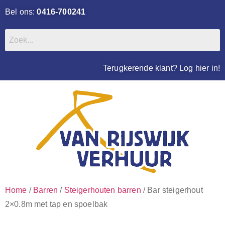
Bel ons:
0416-700241
Terugkerende klant? Log hier in!
Home
/
Barren
/
Steigerhouten barren
/ Bar steigerhout
2×0.8m met tap en spoelbak