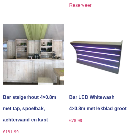
Reserveer
Bar steigerhout 4×0.8m
Bar LED Whitewash
met tap, spoelbak,
4×0.8m met lekblad groot
achterwand en kast
€
78.99
€
181.99