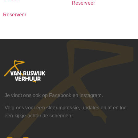
Reserveer
Reserveer
Je vindt ons ook op Facebook en Instagram.
Volg ons voor een sfeerimpressie, updates en af en toe
een kijkje achter de schermen!