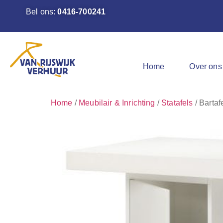
Bel ons:
0416-700241
Home
Over ons
Home
/
Meubilair & Inrichting
/
Statafels
/ Bartaf