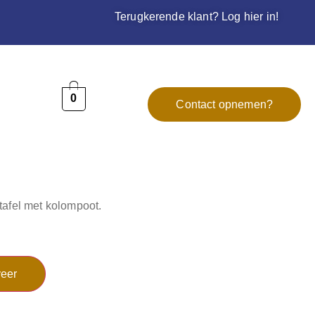
Terugkerende klant? Log hier in!
0
Contact opnemen?
tafel met kolompoot.
eer