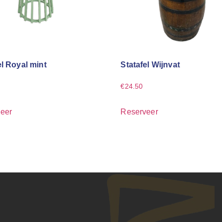
el Royal mint
Statafel Wijnvat
€
24.50
eer
Reserveer