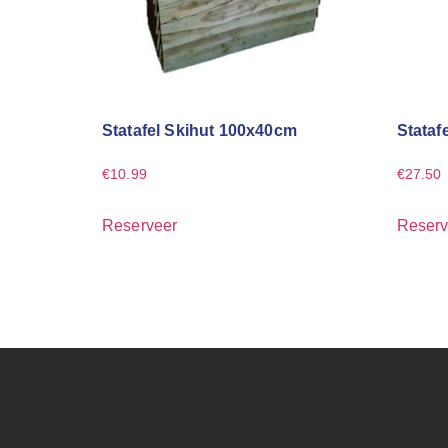
Statafel Skihut 100x40cm
Stataf
€
10.99
€
27.50
Reserveer
Reserv