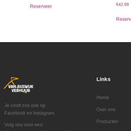
€
42.99
Reserveer
Reserv
Links
Home
Je vindt ons ook op
Over ons
Facebook en Instagram.
Producten
Volg ons voor een