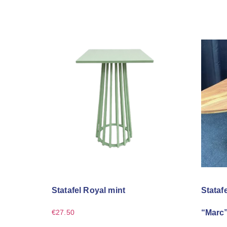
Statafel Royal mint
Stataf
“Marc”
€
27.50