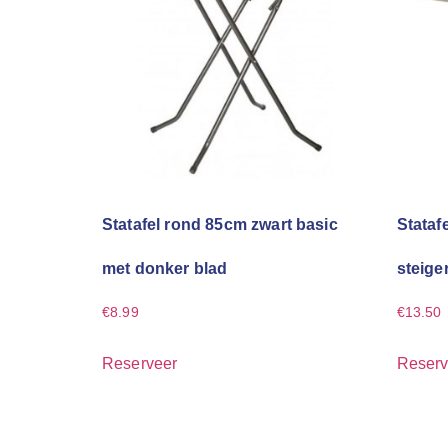
Statafel rond 85cm zwart basic
Stataf
met donker blad
steige
€
8.99
€
13.50
Reserveer
Reserv