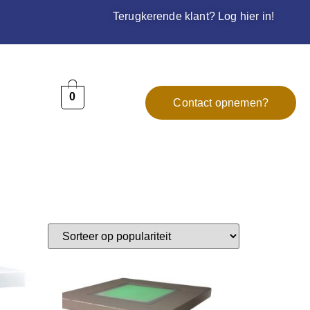
Terugkerende klant? Log hier in!
0
Contact opnemen?