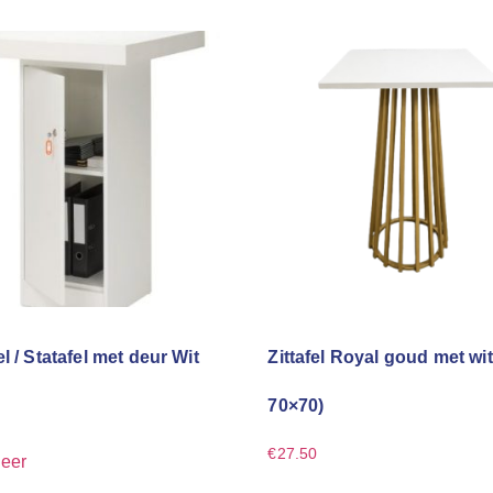
l / Statafel met deur Wit
Zittafel Royal goud met wit
70×70)
€
27.50
eer