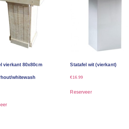
el vierkant 80x80cm
Statafel wit (vierkant)
rhout/whitewash
€
16.99
Reserveer
eer