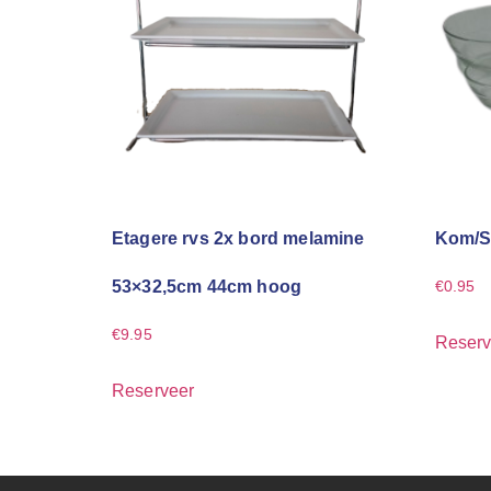
Etagere rvs 2x bord melamine
Kom/S
53×32,5cm 44cm hoog
€
0.95
€
9.95
Reserv
Reserveer