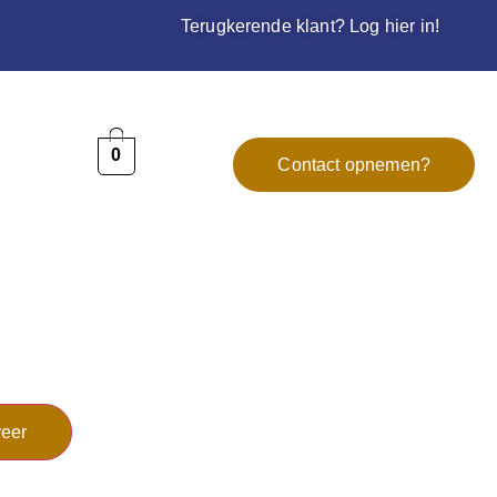
Terugkerende klant? Log hier in!
0
Contact opnemen?
eer