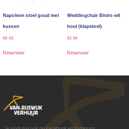
Napoleon stoel goud met
Weddingchair Bistro wit
kussen
hout (klapstoel)
€
6.45
€
2.99
Reserveer
Reserveer
Je vindt ons ook op Facebook en Instagram.