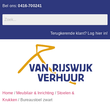
Bel ons:
0416-700241
Terugkerende klant? Log hier in!
Home
/
Meubilair & Inrichting
/
Stoelen &
Krukken
/ Bureaustoel zwart