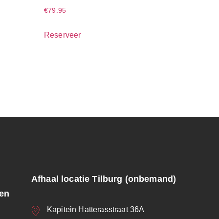
€
79.95
Reserveer
Afhaal locatie Tilburg (onbemand)
ren
Kapitein Hatterasstraat 36A