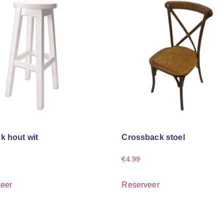
k hout wit
Crossback stoel
€
4.99
eer
Reserveer