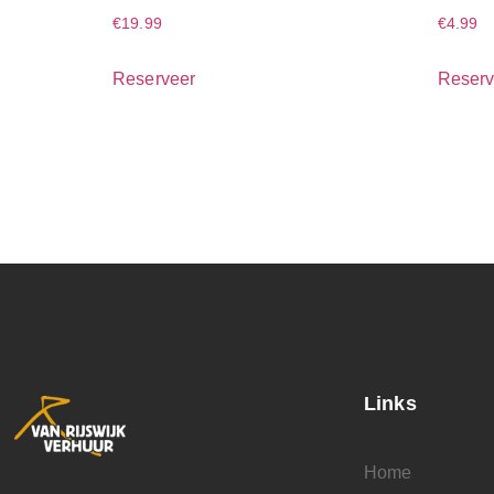
€
19.99
€
4.99
Reserveer
Reserv
Links
Home