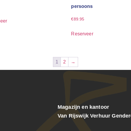
persoons
€
89.95
eer
Reserveer
1
2
→
Magazijn en kantoor
Van Rijswijk Verhuur Gende