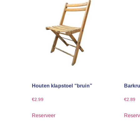
Houten klapstoel “bruin”
Barkru
€
2.99
€
2.89
Reserveer
Reserv