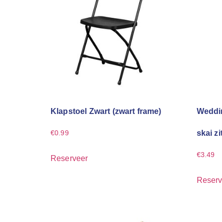
Klapstoel Zwart (zwart frame)
Weddin
skai zi
€
0.99
€
3.49
Reserveer
Reserv