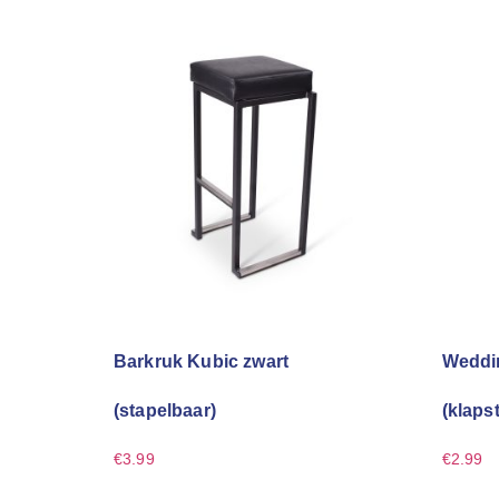
Barkruk Kubic zwart
Weddin
(stapelbaar)
(klaps
€
3.99
€
2.99