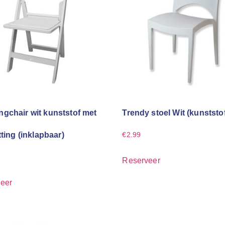
gchair wit kunststof met
Trendy stoel Wit (kunststo
tting (inklapbaar)
€
2.99
Reserveer
eer