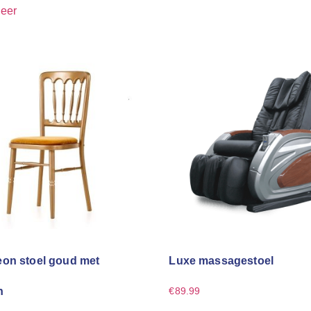
eer
on stoel goud met
Luxe massagestoel
n
€
89.99