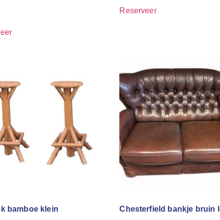
Reserveer
eer
k bamboe klein
Chesterfield bankje bruin l