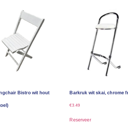
gchair Bistro wit hout
Barkruk wit skai, chrome 
toel)
€
3.49
Reserveer