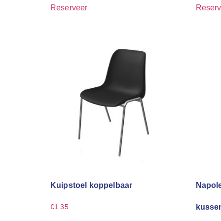
Reserveer
Reserv
Kuipstoel koppelbaar
Napole
kusse
€
1.35