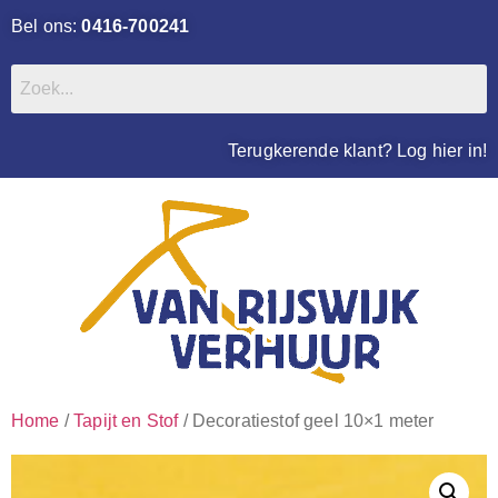
Bel ons:
0416-700241
Terugkerende klant? Log hier in!
Home
/
Tapijt en Stof
/ Decoratiestof geel 10×1 meter