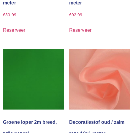
meter
meter
€
30.99
€
92.99
Reserveer
Reserveer
Groene loper 2m breed,
Decoratiestof oud / zalm