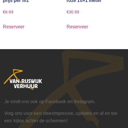
prijs per m1
roze 10×1 meter
€
8.99
€
30.99
Reserveer
Reserveer
Je vindt ons ook op Facebook en Instagram.
Volg ons voor een sfeerimpressie, updates en af en toe
een kijkje achter de schermen!