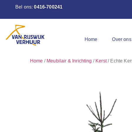
Bel ons:
0416-700241
Home
Over ons
Home
/
Meubilair & Inrichting
/
Kerst
/ Echte Kers