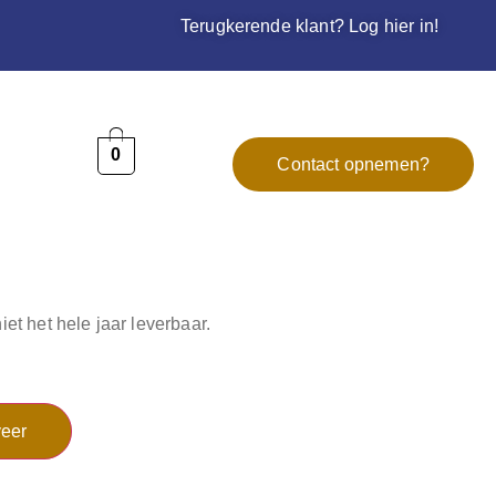
Terugkerende klant? Log hier in!
0
Contact opnemen?
niet het hele jaar leverbaar.
eer