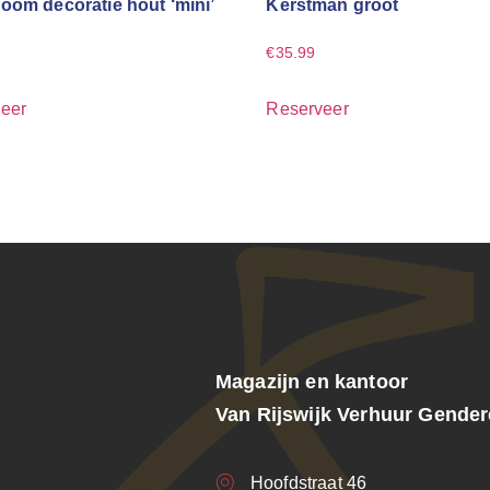
oom decoratie hout ‘mini’
Kerstman groot
€
35.99
eer
Reserveer
Magazijn en kantoor
Van Rijswijk Verhuur Gende
Hoofdstraat 46