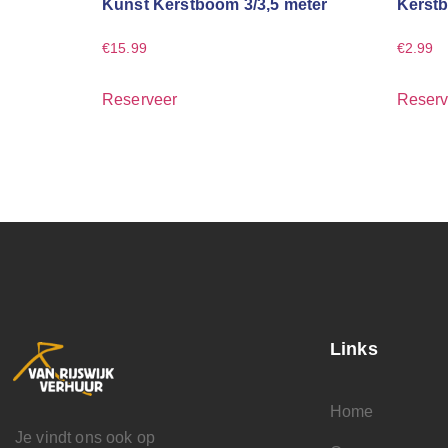
Kunst Kerstboom 3/3,5 meter
Kerstb
€
15.99
€
2.99
Reserveer
Reserv
Links
Home
Je vindt ons ook op