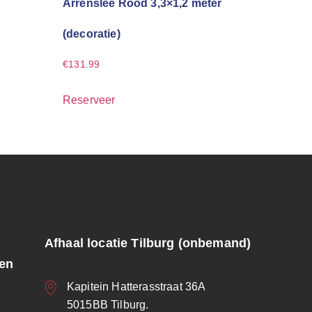
Arrenslee Rood 3,3×1,2 meter
(decoratie)
€
131.99
Reserveer
Afhaal locatie Tilburg (onbemand)
ren
Kapitein Hatterasstraat 36A
5015BB Tilburg.