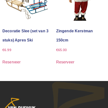
Decoratie Slee (set van 3
Zingende Kerstman
stuks) Apres Ski
150cm
€
6.99
€
65.00
Reserveer
Reserveer