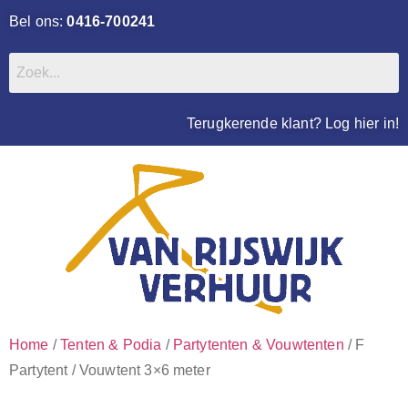
Bel ons:
0416-700241
Terugkerende klant? Log hier in!
Home
/
Tenten & Podia
/
Partytenten & Vouwtenten
/ F
Partytent / Vouwtent 3×6 meter