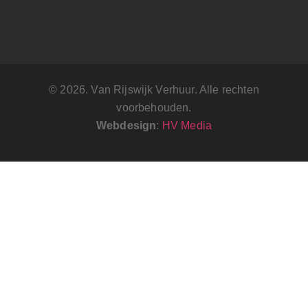
© 2026. Van Rijswijk Verhuur. Alle rechten
voorbehouden.
Webdesign
:
HV Media