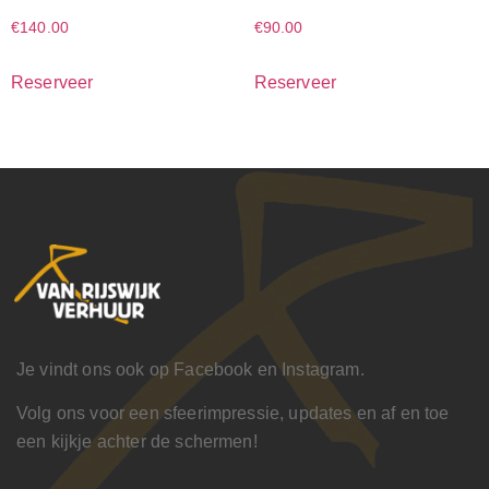
€
140.00
€
90.00
Reserveer
Reserveer
Je vindt ons ook op Facebook en Instagram.
Volg ons voor een sfeerimpressie, updates en af en toe
een kijkje achter de schermen!