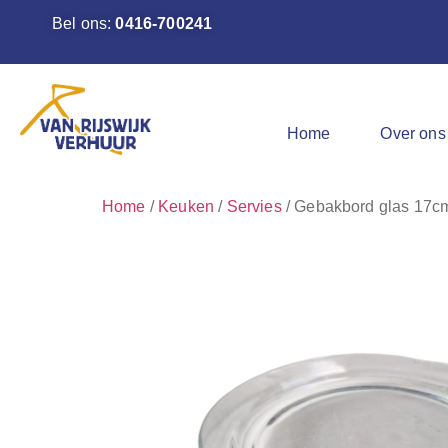
Bel ons:
0416-700241
Home
Over ons
Home
/
Keuken
/
Servies
/ Gebakbord glas 17cm