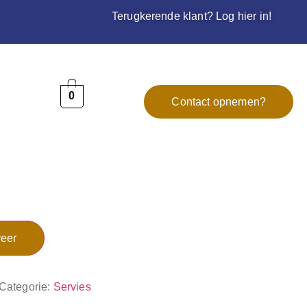
Terugkerende klant? Log hier in!
0
Contact opnemen?
eer
Categorie:
Servies