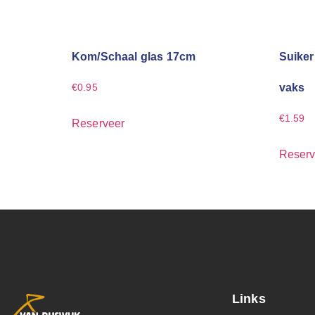
Kom/Schaal glas 17cm
Suiker
vaks
€
0.95
€
1.59
Reserveer
Reserv
Links