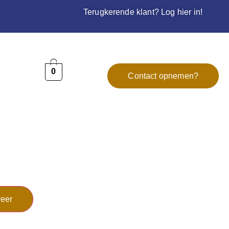
Terugkerende klant? Log hier in!
0
Contact opnemen?
eer