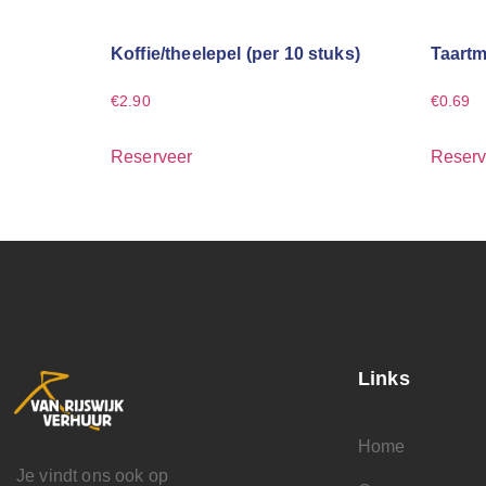
Koffie/theelepel (per 10 stuks)
Taart
€
2.90
€
0.69
Reserveer
Reserv
Links
Home
Je vindt ons ook op