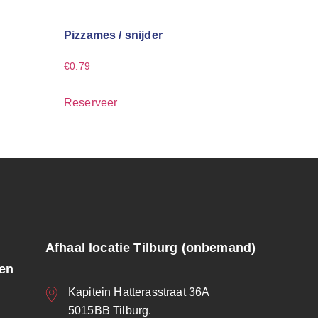
Pizzames / snijder
€
0.79
Reserveer
Afhaal locatie Tilburg (onbemand)
ren
Kapitein Hatterasstraat 36A
5015BB Tilburg.