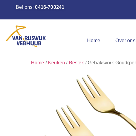
Bel ons:
0416-700241
Home
Over ons
Home
/
Keuken
/
Bestek
/ Gebaksvork Goud(per 