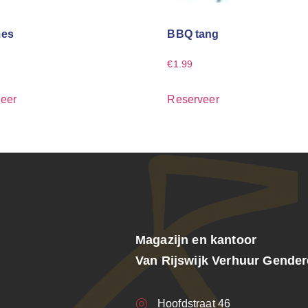
mes
BBQ tang
€
1.99
eer
Reserveer
Magazijn en kantoor
Van Rijswijk Verhuur Gende
Hoofdstraat 46