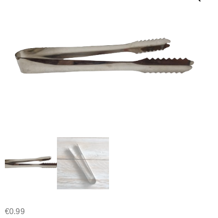
€
0.99