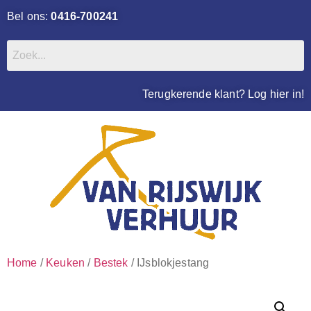
Bel ons:
0416-700241
Terugkerende klant? Log hier in!
Home
/
Keuken
/
Bestek
/ IJsblokjestang