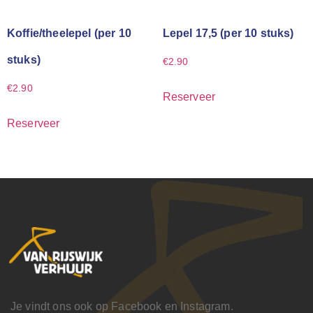
Koffie/theelepel (per 10
Lepel 17,5 (per 10 stuks)
stuks)
€
2.90
€
2.90
Reserveer
Reserveer
Je vindt ons ook op Facebook en Instagram.