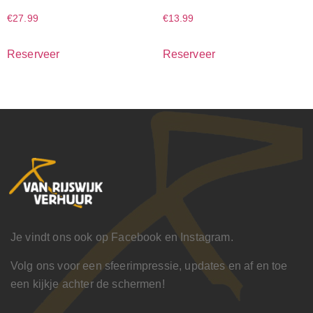
€
27.99
€
13.99
Reserveer
Reserveer
Je vindt ons ook op Facebook en Instagram.
Volg ons voor een sfeerimpressie, updates en af en toe
een kijkje achter de schermen!