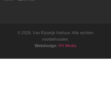
© 2026. Van Rijswijk Verhuur. Alle rechten
voorbehouden.
Webdesign
:
HV Media