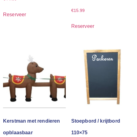
€
15.99
Reserveer
Reserveer
Kerstman met rendieren
Stoepbord / krijtbord
opblaasbaar
110×75