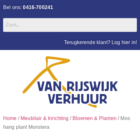
Bel ons:
0416-700241
Terugkerende klant? Log hier in!
Home
/
Meubilair & Inrichting
/
Bloemen & Planten
/ Mos
hang plant Monstera