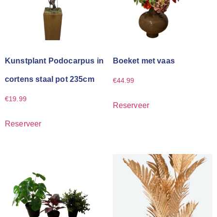
Kunstplant Podocarpus in
Boeket met vaas
cortens staal pot 235cm
€
44.99
€
19.99
Reserveer
Reserveer