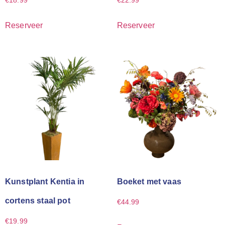
€
18.99
€
22.99
Reserveer
Reserveer
Kunstplant Kentia in
Boeket met vaas
cortens staal pot
€
44.99
€
19.99