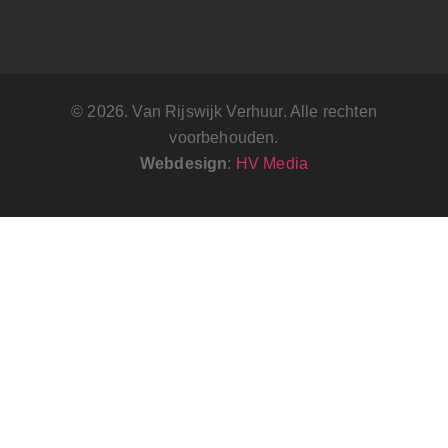
© 2026. Van Rijswijk Verhuur. Alle rechten
voorbehouden.
Webdesign
:
HV Media