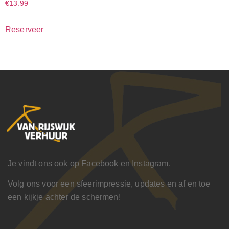
€
13.99
Reserveer
Je vindt ons ook op Facebook en Instagram.
Volg ons voor een sfeerimpressie, updates en af en toe
een kijkje achter de schermen!