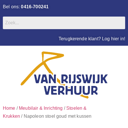
Bel ons:
0416-700241
Terugkerende klant? Log hier in!
Home
/
Meubilair & Inrichting
/
Stoelen &
Krukken
/ Napoleon stoel goud met kussen