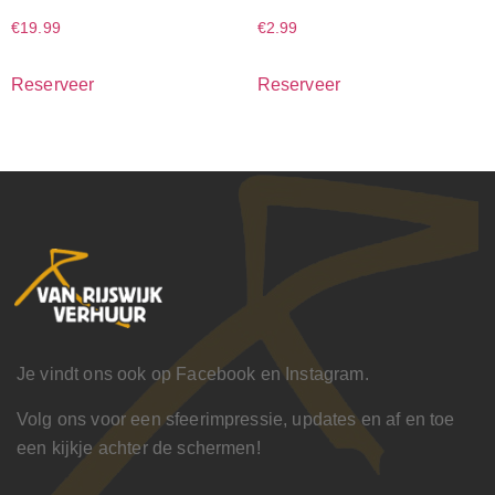
€
19.99
€
2.99
Reserveer
Reserveer
Je vindt ons ook op Facebook en Instagram.
Volg ons voor een sfeerimpressie, updates en af en toe
een kijkje achter de schermen!