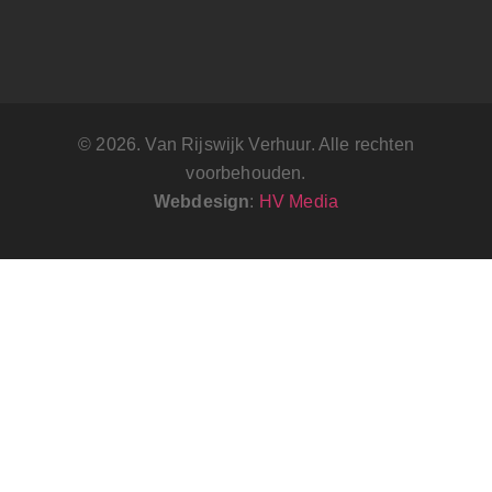
© 2026. Van Rijswijk Verhuur. Alle rechten
voorbehouden.
Webdesign
:
HV Media